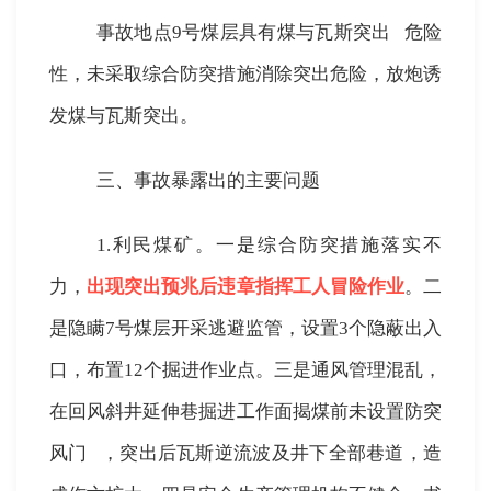
事故地点
9
号煤层具有
煤与瓦斯突出
危险
性，未采取综合防突措施消除突出危险，放炮诱
发煤与瓦斯突出。
三、事故暴露出的主要问题
1.
利民煤矿。一是综合防突措施落实不
力，
出现突出预兆后违章指挥工人冒险作业
。二
是隐瞒
7
号煤层开采逃避监管，设置
3
个隐蔽出入
口，布置
12
个掘进作业点。三是通风管理混乱，
在回风斜井延伸巷掘进工作面揭煤前未设置
防突
风门
，突出后瓦斯逆流波及井下全部巷道，造