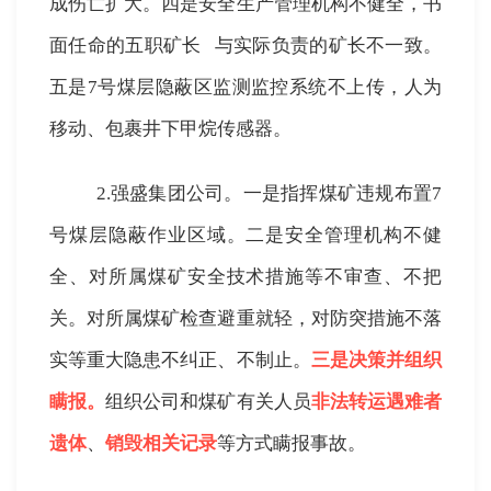
成伤亡扩大。四是安全生产管理机构不健全，书
面任命的
五职矿长
与实际负责的矿长不一致。
五是
7
号煤层隐蔽区监测监控系统不上传，人为
移动、包裹井下甲烷传感器。
2.
强盛集团公司。一是指挥煤矿违规布置
7
号煤层隐蔽作业区域。二是安全管理机构不健
全、对所属煤矿安全技术措施等不审查、不把
关。对所属煤矿检查避重就轻，对防突措施不落
实等重大隐患不纠正、不制止。
三是决策并组织
瞒报。
组织公司和煤矿有关人员
非法转运遇难者
遗体
、
销毁相关记录
等方式瞒报事故。