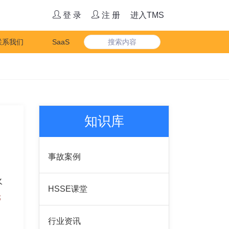
登 录
注 册
进入TMS
联系我们
SaaS
知识库
。
事故案例
火
HSSE课堂
元
行业资讯