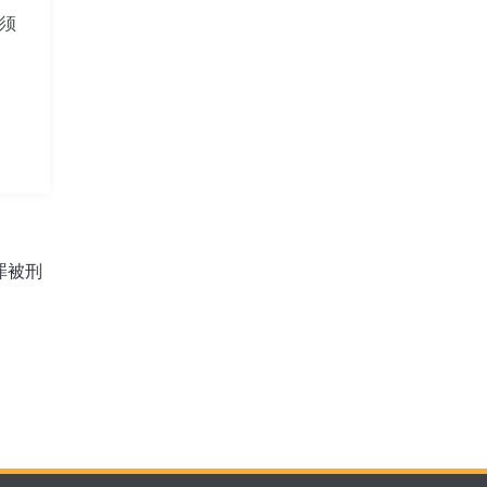
须
罪被刑