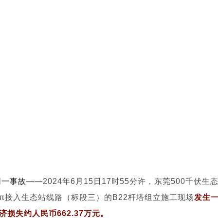
同一事故——
2024年6月15日17时55分许，东莞500千伏生
双π接入生态站线路（标段三）的B22杆塔组立施工现场
发生
损失约人民币662.37万元。