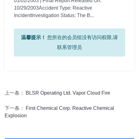
01/02/2003 | Final Report Released On:
10/29/2003Accident Type: Reactive
IncidentInvestigation Status: The B...
温馨提示！
您所在的会员组没有访问权限,请
联系管理员
上一条：
BLSR Operating Ltd. Vapor Cloud Fire
下一条：
First Chemical Corp. Reactive Chemical
Explosion