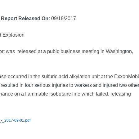
l Report Released On:
09/18/2017
nd Explosion
ort was released at a pubic business meeting in Washington,
 occurred in the sulfuric acid alkylation unit at the ExxonMobi
sulted in four serious injuries to workers and injured two other
nance on a flammable isobutane line which failed, releasing
_-_2017-09-01.pdf