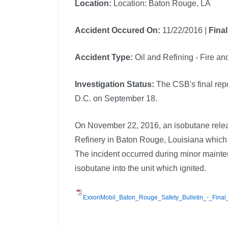
Location:
Location: Baton Rouge, LA
Accident Occured On:
11/22/2016
|
Fina
Accident Type:
Oil and Refining - Fire a
Investigation Status:
The CSB's final rep
D.C. on September 18.
On November 22, 2016, an isobutane release
Refinery in Baton Rouge, Louisiana which re
The incident occurred during minor mainte
isobutane into the unit which ignited.
ExxonMobil_Baton_Rouge_Safety_Bulletin_-_Final